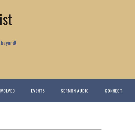
ist
 beyond!
NVOLVED
EVENTS
SERMON AUDIO
CONNECT